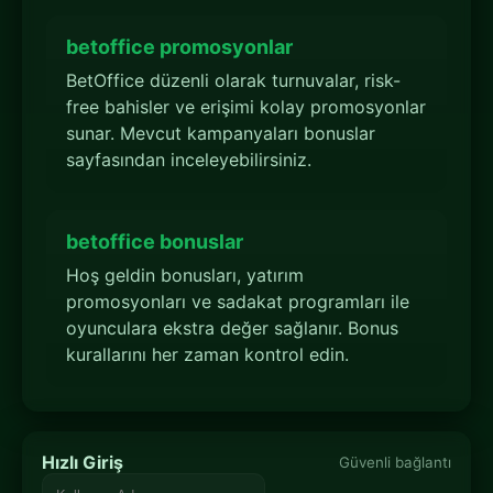
betoffice promosyonlar
BetOffice düzenli olarak turnuvalar, risk-
free bahisler ve erişimi kolay promosyonlar
sunar. Mevcut kampanyaları bonuslar
sayfasından inceleyebilirsiniz.
betoffice bonuslar
Hoş geldin bonusları, yatırım
promosyonları ve sadakat programları ile
oyunculara ekstra değer sağlanır. Bonus
kurallarını her zaman kontrol edin.
Hızlı Giriş
Güvenli bağlantı