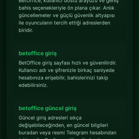
BetOffice, kullanıcı dostu arayüzü ve geniş
bahis seçenekleriyle ön plana çıkar. Anlık
güncellemeler ve güçlü güvenlik altyapısı
ile oyuncuların tercih ettiği adreslerden
biridir.
betoffice giriş
BetOffice giriş sayfası hızlı ve güvenilirdir.
Kullanıcı adı ve şifrenizle birkaç saniyede
hesabınıza erişebilir, bahislerinizi takip
edebilirsiniz.
betoffice güncel giriş
Güncel giriş adresleri sıkça
değişebileceğinden, en güncel bilgileri
buradan veya resmi Telegram hesabından