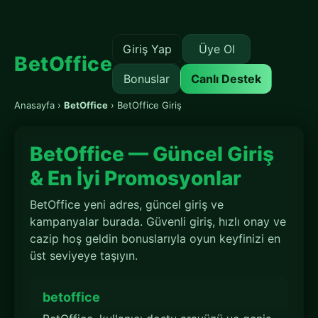
Giriş Yap
Üye Ol
BetOffice
Bonuslar
Canlı Destek
Anasayfa ›
BetOffice
›
BetOffice Giriş
BetOffice — Güncel Giriş
& En İyi Promosyonlar
BetOffice yeni adres, güncel giriş ve
kampanyalar burada. Güvenli giriş, hızlı onay ve
cazip hoş geldin bonuslarıyla oyun keyfinizi en
üst seviyeye taşıyın.
betoffice