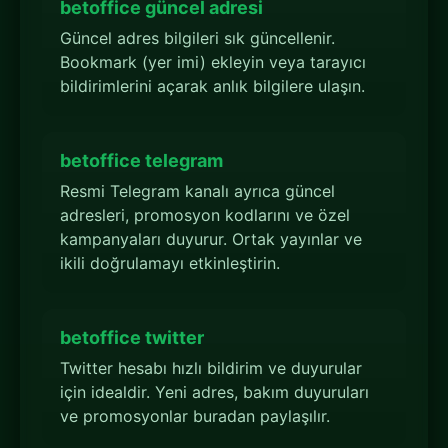
betoffice güncel adresi
Güncel adres bilgileri sık güncellenir.
Bookmark (yer imi) ekleyin veya tarayıcı
bildirimlerini açarak anlık bilgilere ulaşın.
betoffice telegram
Resmi Telegram kanalı ayrıca güncel
adresleri, promosyon kodlarını ve özel
kampanyaları duyurur. Ortak yayınlar ve
ikili doğrulamayı etkinleştirin.
betoffice twitter
Twitter hesabı hızlı bildirim ve duyurular
için idealdir. Yeni adres, bakım duyuruları
ve promosyonlar buradan paylaşılır.