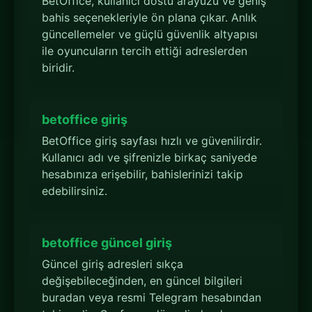
BetOffice, kullanıcı dostu arayüzü ve geniş
bahis seçenekleriyle ön plana çıkar. Anlık
güncellemeler ve güçlü güvenlik altyapısı
ile oyuncuların tercih ettiği adreslerden
biridir.
betoffice giriş
BetOffice giriş sayfası hızlı ve güvenilirdir.
Kullanıcı adı ve şifrenizle birkaç saniyede
hesabınıza erişebilir, bahislerinizi takip
edebilirsiniz.
betoffice güncel giriş
Güncel giriş adresleri sıkça
değişebileceğinden, en güncel bilgileri
buradan veya resmi Telegram hesabından