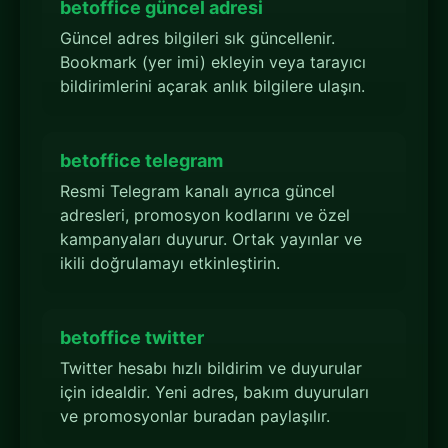
betoffice güncel adresi
Güncel adres bilgileri sık güncellenir.
Bookmark (yer imi) ekleyin veya tarayıcı
bildirimlerini açarak anlık bilgilere ulaşın.
betoffice telegram
Resmi Telegram kanalı ayrıca güncel
adresleri, promosyon kodlarını ve özel
kampanyaları duyurur. Ortak yayınlar ve
ikili doğrulamayı etkinleştirin.
betoffice twitter
Twitter hesabı hızlı bildirim ve duyurular
için idealdir. Yeni adres, bakım duyuruları
ve promosyonlar buradan paylaşılır.