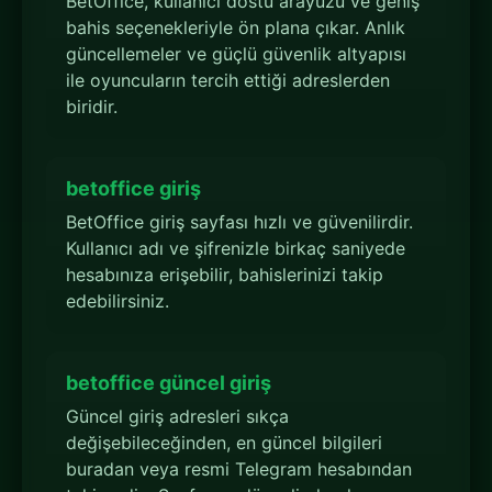
BetOffice, kullanıcı dostu arayüzü ve geniş
bahis seçenekleriyle ön plana çıkar. Anlık
güncellemeler ve güçlü güvenlik altyapısı
ile oyuncuların tercih ettiği adreslerden
biridir.
betoffice giriş
BetOffice giriş sayfası hızlı ve güvenilirdir.
Kullanıcı adı ve şifrenizle birkaç saniyede
hesabınıza erişebilir, bahislerinizi takip
edebilirsiniz.
betoffice güncel giriş
Güncel giriş adresleri sıkça
değişebileceğinden, en güncel bilgileri
buradan veya resmi Telegram hesabından