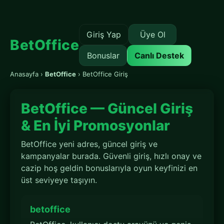
Giriş Yap
Üye Ol
BetOffice
Bonuslar
Canlı Destek
Anasayfa ›
BetOffice
›
BetOffice Giriş
BetOffice — Güncel Giriş
& En İyi Promosyonlar
BetOffice yeni adres, güncel giriş ve
kampanyalar burada. Güvenli giriş, hızlı onay ve
cazip hoş geldin bonuslarıyla oyun keyfinizi en
üst seviyeye taşıyın.
betoffice