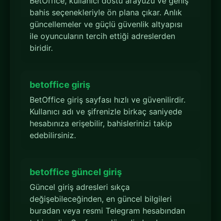
BetOffice, kullanıcı dostu arayüzü ve geniş
bahis seçenekleriyle ön plana çıkar. Anlık
güncellemeler ve güçlü güvenlik altyapısı
ile oyuncuların tercih ettiği adreslerden
biridir.
betoffice giriş
BetOffice giriş sayfası hızlı ve güvenilirdir.
Kullanıcı adı ve şifrenizle birkaç saniyede
hesabınıza erişebilir, bahislerinizi takip
edebilirsiniz.
betoffice güncel giriş
Güncel giriş adresleri sıkça
değişebileceğinden, en güncel bilgileri
buradan veya resmi Telegram hesabından