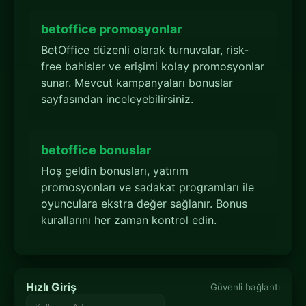
betoffice promosyonlar
BetOffice düzenli olarak turnuvalar, risk-
free bahisler ve erişimi kolay promosyonlar
sunar. Mevcut kampanyaları bonuslar
sayfasından inceleyebilirsiniz.
betoffice bonuslar
Hoş geldin bonusları, yatırım
promosyonları ve sadakat programları ile
oyunculara ekstra değer sağlanır. Bonus
kurallarını her zaman kontrol edin.
Hızlı Giriş
Güvenli bağlantı