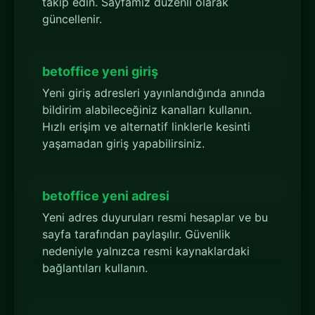
takip edin. Sayfamız düzenli olarak
güncellenir.
betoffice yeni giriş
Yeni giriş adresleri yayınlandığında anında
bildirim alabileceğiniz kanalları kullanın.
Hızlı erişim ve alternatif linklerle kesinti
yaşamadan giriş yapabilirsiniz.
betoffice yeni adresi
Yeni adres duyuruları resmi hesaplar ve bu
sayfa tarafından paylaşılır. Güvenlik
nedeniyle yalnızca resmi kaynaklardaki
bağlantıları kullanın.