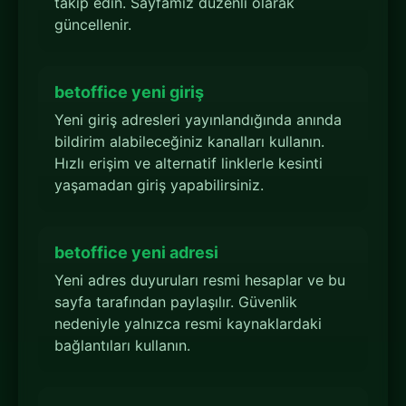
takip edin. Sayfamız düzenli olarak
güncellenir.
betoffice yeni giriş
Yeni giriş adresleri yayınlandığında anında
bildirim alabileceğiniz kanalları kullanın.
Hızlı erişim ve alternatif linklerle kesinti
yaşamadan giriş yapabilirsiniz.
betoffice yeni adresi
Yeni adres duyuruları resmi hesaplar ve bu
sayfa tarafından paylaşılır. Güvenlik
nedeniyle yalnızca resmi kaynaklardaki
bağlantıları kullanın.