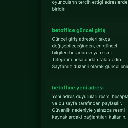
oyuncuların tercih ettiği adreslerde
biridir.
betoffice güncel giriş
Güncel giriş adresleri sıkça
değişebileceğinden, en güncel
bilgileri buradan veya resmi
Telegram hesabından takip edin.
Sayfamız düzenli olarak güncellenir
betoffice yeni adresi
Yeni adres duyuruları resmi hesapl
ve bu sayfa tarafından paylaşılır.
Güvenlik nedeniyle yalnızca resmi
kaynaklardaki bağlantıları kullanın.