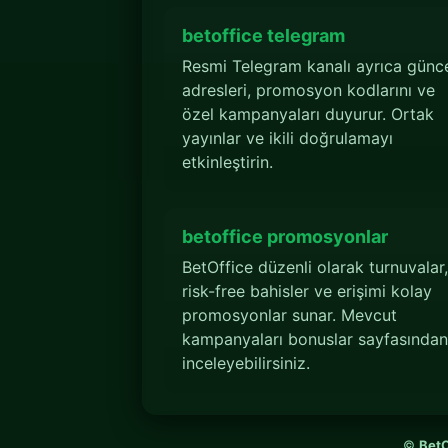
betoffice telegram
Resmi Telegram kanalı ayrıca günc
adresleri, promosyon kodlarını ve
özel kampanyaları duyurur. Ortak
yayınlar ve ikili doğrulamayı
etkinleştirin.
betoffice promosyonlar
BetOffice düzenli olarak turnuvalar,
risk-free bahisler ve erişimi kolay
promosyonlar sunar. Mevcut
kampanyaları bonuslar sayfasından
inceleyebilirsiniz.
©
BetO