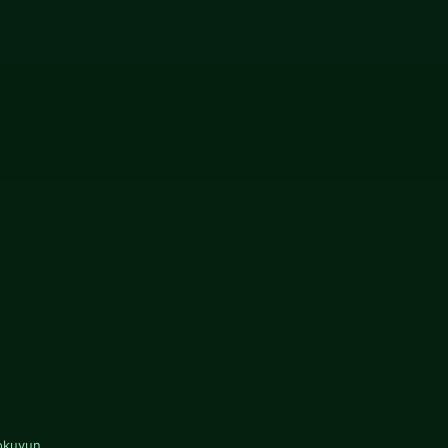
 okuyun.