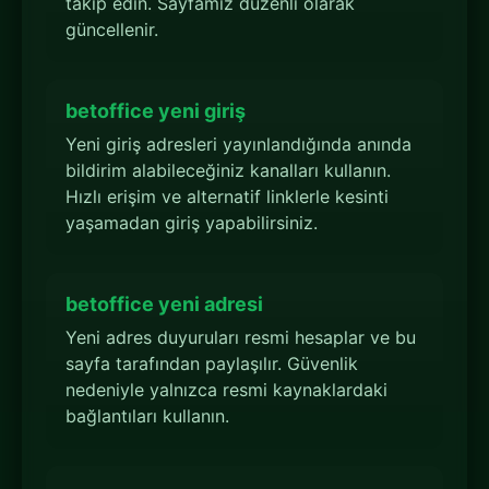
takip edin. Sayfamız düzenli olarak
güncellenir.
betoffice yeni giriş
Yeni giriş adresleri yayınlandığında anında
bildirim alabileceğiniz kanalları kullanın.
Hızlı erişim ve alternatif linklerle kesinti
yaşamadan giriş yapabilirsiniz.
betoffice yeni adresi
Yeni adres duyuruları resmi hesaplar ve bu
sayfa tarafından paylaşılır. Güvenlik
nedeniyle yalnızca resmi kaynaklardaki
bağlantıları kullanın.