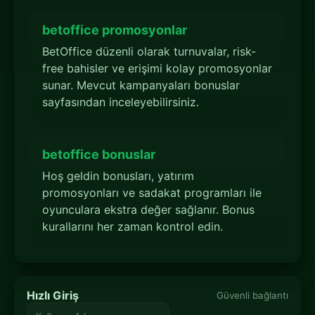
betoffice promosyonlar
BetOffice düzenli olarak turnuvalar, risk-
free bahisler ve erişimi kolay promosyonlar
sunar. Mevcut kampanyaları bonuslar
sayfasından inceleyebilirsiniz.
betoffice bonuslar
Hoş geldin bonusları, yatırım
promosyonları ve sadakat programları ile
oyunculara ekstra değer sağlanır. Bonus
kurallarını her zaman kontrol edin.
Hızlı Giriş
Güvenli bağlantı