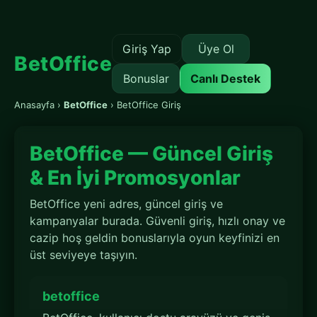
Giriş Yap
Üye Ol
BetOffice
Bonuslar
Canlı Destek
Anasayfa ›
BetOffice
›
BetOffice Giriş
BetOffice — Güncel Giriş
& En İyi Promosyonlar
BetOffice yeni adres, güncel giriş ve
kampanyalar burada. Güvenli giriş, hızlı onay ve
cazip hoş geldin bonuslarıyla oyun keyfinizi en
üst seviyeye taşıyın.
betoffice