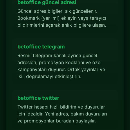
betoffice güncel adresi
Güncel adres bilgileri sık güncellenir.
Bookmark (yer imi) ekleyin veya tarayıcı
bildirimlerini açarak anlık bilgilere ulaşın.
betoffice telegram
Resmi Telegram kanalı ayrıca güncel
adresleri, promosyon kodlarını ve özel
kampanyaları duyurur. Ortak yayınlar ve
ikili doğrulamayı etkinleştirin.
betoffice twitter
Twitter hesabı hızlı bildirim ve duyurular
için idealdir. Yeni adres, bakım duyuruları
ve promosyonlar buradan paylaşılır.