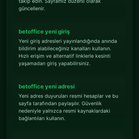
takip edin. Sayfamız düzenli olarak
güncellenir.
betoffice yeni giriş
Yeni giriş adresleri yayınlandığında anında
bildirim alabileceğiniz kanalları kullanın.
Hızlı erişim ve alternatif linklerle kesinti
yaşamadan giriş yapabilirsiniz.
betoffice yeni adresi
Yeni adres duyuruları resmi hesaplar ve bu
sayfa tarafından paylaşılır. Güvenlik
nedeniyle yalnızca resmi kaynaklardaki
bağlantıları kullanın.