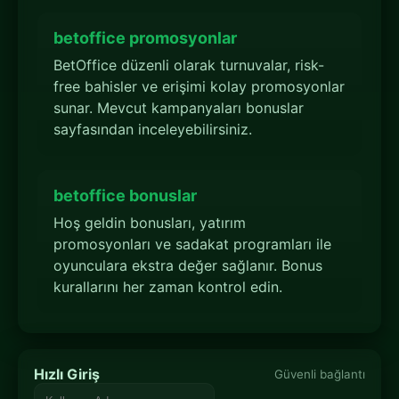
betoffice promosyonlar
BetOffice düzenli olarak turnuvalar, risk-
free bahisler ve erişimi kolay promosyonlar
sunar. Mevcut kampanyaları bonuslar
sayfasından inceleyebilirsiniz.
betoffice bonuslar
Hoş geldin bonusları, yatırım
promosyonları ve sadakat programları ile
oyunculara ekstra değer sağlanır. Bonus
kurallarını her zaman kontrol edin.
Hızlı Giriş
Güvenli bağlantı