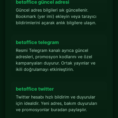
betoffice güncel adresi
Güncel adres bilgileri sık güncellenir.
Bookmark (yer imi) ekleyin veya tarayıcı
bildirimlerini açarak anlık bilgilere ulaşın.
betoffice telegram
Resmi Telegram kanalı ayrıca güncel
adresleri, promosyon kodlarını ve özel
kampanyaları duyurur. Ortak yayınlar ve
ikili doğrulamayı etkinleştirin.
betoffice twitter
Twitter hesabı hızlı bildirim ve duyurular
için idealdir. Yeni adres, bakım duyuruları
ve promosyonlar buradan paylaşılır.