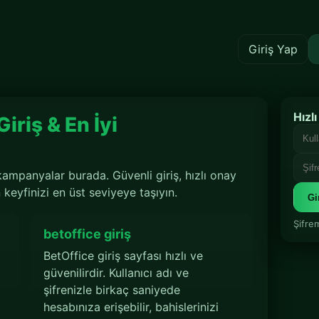
Giriş Yap
Hızlı
iriş & En İyi
kampanyalar burada. Güvenli giriş, hızlı onay
keyfinizi en üst seviyeye taşıyın.
Gi
Şifre
betoffice giriş
BetOffice giriş sayfası hızlı ve
güvenilirdir. Kullanıcı adı ve
şifrenizle birkaç saniyede
hesabınıza erişebilir, bahislerinizi