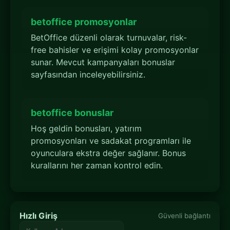
betoffice promosyonlar
BetOffice düzenli olarak turnuvalar, risk-
free bahisler ve erişimi kolay promosyonlar
sunar. Mevcut kampanyaları bonuslar
sayfasından inceleyebilirsiniz.
betoffice bonuslar
Hoş geldin bonusları, yatırım
promosyonları ve sadakat programları ile
oyunculara ekstra değer sağlanır. Bonus
kurallarını her zaman kontrol edin.
Hızlı Giriş
Güvenli bağlantı