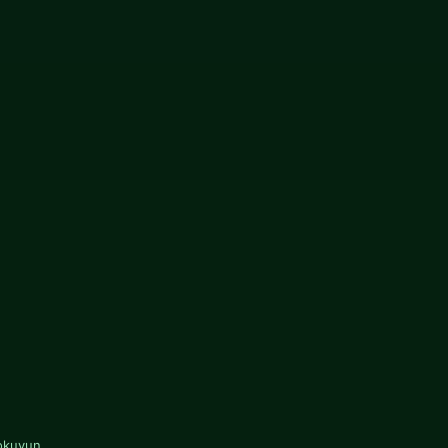
 okuyun.