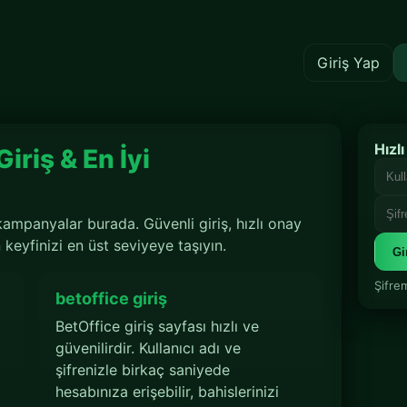
Giriş Yap
Hızlı
iriş & En İyi
kampanyalar burada. Güvenli giriş, hızlı onay
keyfinizi en üst seviyeye taşıyın.
Gi
Şifre
betoffice giriş
BetOffice giriş sayfası hızlı ve
güvenilirdir. Kullanıcı adı ve
şifrenizle birkaç saniyede
hesabınıza erişebilir, bahislerinizi