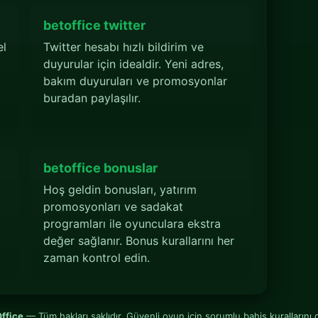
betoffice twitter
el
Twitter hesabı hızlı bildirim ve
duyurular için idealdir. Yeni adres,
bakım duyuruları ve promosyonlar
buradan paylaşılır.
betoffice bonuslar
Hoş geldin bonusları, yatırım
promosyonları ve sadakat
programları ile oyunculara ekstra
değer sağlanır. Bonus kurallarını her
zaman kontrol edin.
ffice
— Tüm hakları saklıdır. Güvenli oyun için sorumlu bahis kurallarını