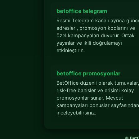
betoffice telegram
Resmi Telegram kanalı ayrıca günc
adresleri, promosyon kodlarını ve
özel kampanyaları duyurur. Ortak
yayınlar ve ikili doğrulamayı
etkinleştirin.
betoffice promosyonlar
BetOffice düzenli olarak turnuvalar,
risk-free bahisler ve erişimi kolay
promosyonlar sunar. Mevcut
kampanyaları bonuslar sayfasından
inceleyebilirsiniz.
©
BetO