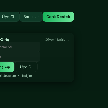
Üye Ol
Bonuslar
Canlı Destek
 Giriş
Güvenli bağlantı
Üye Ol
riş Yap
mi Unuttum
•
İletişim