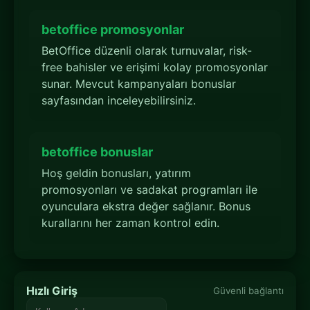
betoffice promosyonlar
BetOffice düzenli olarak turnuvalar, risk-
free bahisler ve erişimi kolay promosyonlar
sunar. Mevcut kampanyaları bonuslar
sayfasından inceleyebilirsiniz.
betoffice bonuslar
Hoş geldin bonusları, yatırım
promosyonları ve sadakat programları ile
oyunculara ekstra değer sağlanır. Bonus
kurallarını her zaman kontrol edin.
Hızlı Giriş
Güvenli bağlantı