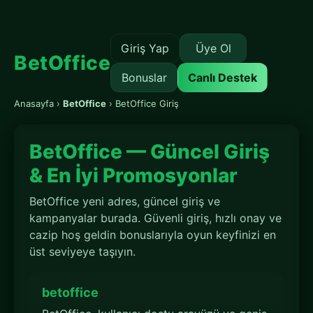
Giriş Yap
Üye Ol
BetOffice
Bonuslar
Canlı Destek
Anasayfa ›
BetOffice
›
BetOffice Giriş
BetOffice — Güncel Giriş
& En İyi Promosyonlar
BetOffice yeni adres, güncel giriş ve
kampanyalar burada. Güvenli giriş, hızlı onay ve
cazip hoş geldin bonuslarıyla oyun keyfinizi en
üst seviyeye taşıyın.
betoffice