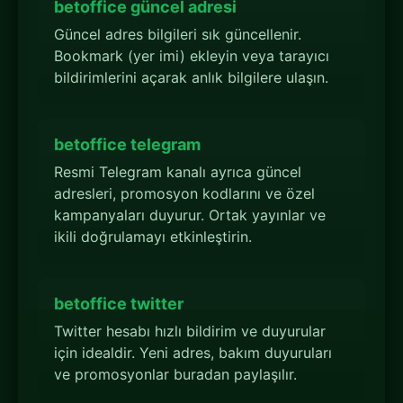
betoffice güncel adresi
Güncel adres bilgileri sık güncellenir.
Bookmark (yer imi) ekleyin veya tarayıcı
bildirimlerini açarak anlık bilgilere ulaşın.
betoffice telegram
Resmi Telegram kanalı ayrıca güncel
adresleri, promosyon kodlarını ve özel
kampanyaları duyurur. Ortak yayınlar ve
ikili doğrulamayı etkinleştirin.
betoffice twitter
Twitter hesabı hızlı bildirim ve duyurular
için idealdir. Yeni adres, bakım duyuruları
ve promosyonlar buradan paylaşılır.