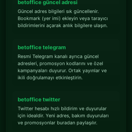
betoffice güncel adresi
Güncel adres bilgileri sık güncellenir.
Bookmark (yer imi) ekleyin veya tarayıcı
bildirimlerini açarak anlık bilgilere ulaşın.
betoffice telegram
Resmi Telegram kanalı ayrıca güncel
adresleri, promosyon kodlarını ve özel
kampanyaları duyurur. Ortak yayınlar ve
ikili doğrulamayı etkinleştirin.
betoffice twitter
Twitter hesabı hızlı bildirim ve duyurular
için idealdir. Yeni adres, bakım duyuruları
ve promosyonlar buradan paylaşılır.