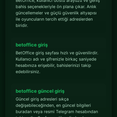
BetOffice, kullanıcı dostu arayüzü ve geniş
bahis seçenekleriyle ön plana çıkar. Anlık
güncellemeler ve güçlü güvenlik altyapısı
ile oyuncuların tercih ettiği adreslerden
biridir.
betoffice giriş
BetOffice giriş sayfası hızlı ve güvenilirdir.
Kullanıcı adı ve şifrenizle birkaç saniyede
hesabınıza erişebilir, bahislerinizi takip
edebilirsiniz.
betoffice güncel giriş
Güncel giriş adresleri sıkça
değişebileceğinden, en güncel bilgileri
buradan veya resmi Telegram hesabından