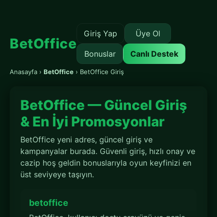
Giriş Yap
Üye Ol
BetOffice
Bonuslar
Canlı Destek
Anasayfa ›
BetOffice
›
BetOffice Giriş
BetOffice — Güncel Giriş
& En İyi Promosyonlar
BetOffice yeni adres, güncel giriş ve
kampanyalar burada. Güvenli giriş, hızlı onay ve
cazip hoş geldin bonuslarıyla oyun keyfinizi en
üst seviyeye taşıyın.
betoffice