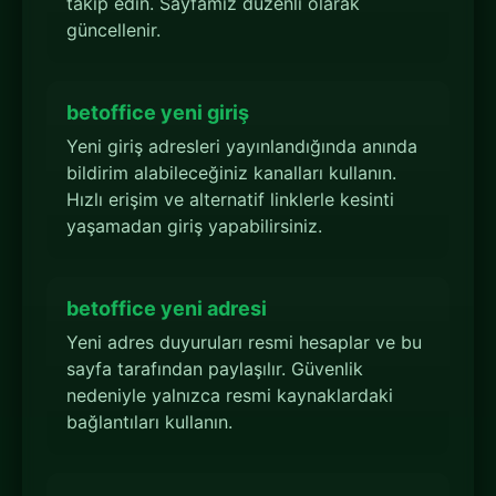
takip edin. Sayfamız düzenli olarak
güncellenir.
betoffice yeni giriş
Yeni giriş adresleri yayınlandığında anında
bildirim alabileceğiniz kanalları kullanın.
Hızlı erişim ve alternatif linklerle kesinti
yaşamadan giriş yapabilirsiniz.
betoffice yeni adresi
Yeni adres duyuruları resmi hesaplar ve bu
sayfa tarafından paylaşılır. Güvenlik
nedeniyle yalnızca resmi kaynaklardaki
bağlantıları kullanın.