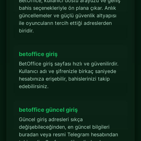
BetOffice, kullanıcı dostu arayüzü ve geniş
bahis seçenekleriyle ön plana çıkar. Anlık
güncellemeler ve güçlü güvenlik altyapısı
ile oyuncuların tercih ettiği adreslerden
biridir.
betoffice giriş
BetOffice giriş sayfası hızlı ve güvenilirdir.
Kullanıcı adı ve şifrenizle birkaç saniyede
hesabınıza erişebilir, bahislerinizi takip
edebilirsiniz.
betoffice güncel giriş
Güncel giriş adresleri sıkça
değişebileceğinden, en güncel bilgileri
buradan veya resmi Telegram hesabından