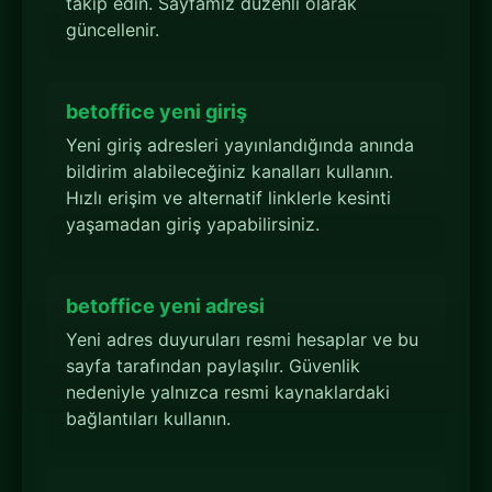
takip edin. Sayfamız düzenli olarak
güncellenir.
betoffice yeni giriş
Yeni giriş adresleri yayınlandığında anında
bildirim alabileceğiniz kanalları kullanın.
Hızlı erişim ve alternatif linklerle kesinti
yaşamadan giriş yapabilirsiniz.
betoffice yeni adresi
Yeni adres duyuruları resmi hesaplar ve bu
sayfa tarafından paylaşılır. Güvenlik
nedeniyle yalnızca resmi kaynaklardaki
bağlantıları kullanın.