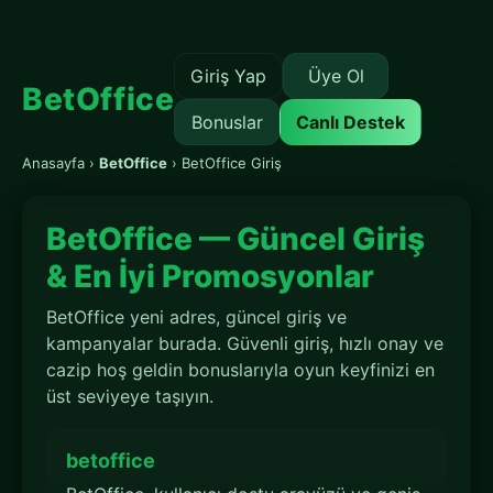
Giriş Yap
Üye Ol
BetOffice
Bonuslar
Canlı Destek
Anasayfa ›
BetOffice
›
BetOffice Giriş
BetOffice — Güncel Giriş
& En İyi Promosyonlar
BetOffice yeni adres, güncel giriş ve
kampanyalar burada. Güvenli giriş, hızlı onay ve
cazip hoş geldin bonuslarıyla oyun keyfinizi en
üst seviyeye taşıyın.
betoffice