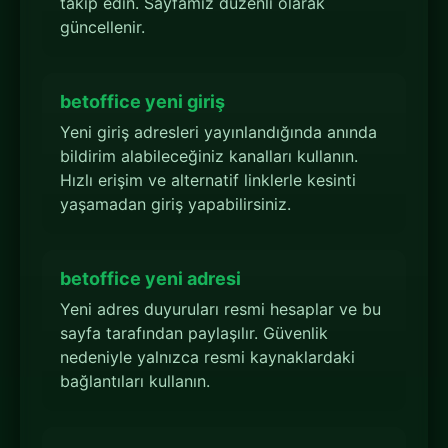
takip edin. Sayfamız düzenli olarak
güncellenir.
betoffice yeni giriş
Yeni giriş adresleri yayınlandığında anında
bildirim alabileceğiniz kanalları kullanın.
Hızlı erişim ve alternatif linklerle kesinti
yaşamadan giriş yapabilirsiniz.
betoffice yeni adresi
Yeni adres duyuruları resmi hesaplar ve bu
sayfa tarafından paylaşılır. Güvenlik
nedeniyle yalnızca resmi kaynaklardaki
bağlantıları kullanın.