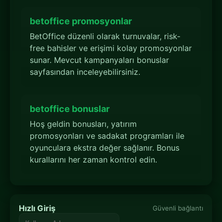
betoffice promosyonlar
BetOffice düzenli olarak turnuvalar, risk-
free bahisler ve erişimi kolay promosyonlar
sunar. Mevcut kampanyaları bonuslar
sayfasından inceleyebilirsiniz.
betoffice bonuslar
Hoş geldin bonusları, yatırım
promosyonları ve sadakat programları ile
oyunculara ekstra değer sağlanır. Bonus
kurallarını her zaman kontrol edin.
Hızlı Giriş
Güvenli bağlantı