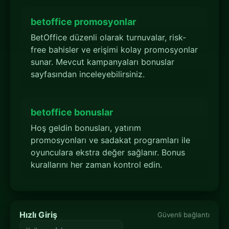
betoffice promosyonlar
BetOffice düzenli olarak turnuvalar, risk-
free bahisler ve erişimi kolay promosyonlar
sunar. Mevcut kampanyaları bonuslar
sayfasından inceleyebilirsiniz.
betoffice bonuslar
Hoş geldin bonusları, yatırım
promosyonları ve sadakat programları ile
oyunculara ekstra değer sağlanır. Bonus
kurallarını her zaman kontrol edin.
Hızlı Giriş
Güvenli bağlantı