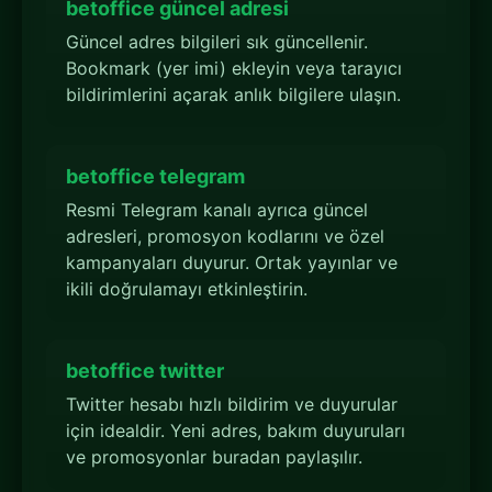
betoffice güncel adresi
Güncel adres bilgileri sık güncellenir.
Bookmark (yer imi) ekleyin veya tarayıcı
bildirimlerini açarak anlık bilgilere ulaşın.
betoffice telegram
Resmi Telegram kanalı ayrıca güncel
adresleri, promosyon kodlarını ve özel
kampanyaları duyurur. Ortak yayınlar ve
ikili doğrulamayı etkinleştirin.
betoffice twitter
Twitter hesabı hızlı bildirim ve duyurular
için idealdir. Yeni adres, bakım duyuruları
ve promosyonlar buradan paylaşılır.