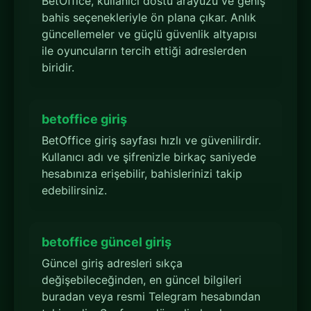
BetOffice, kullanıcı dostu arayüzü ve geniş
bahis seçenekleriyle ön plana çıkar. Anlık
güncellemeler ve güçlü güvenlik altyapısı
ile oyuncuların tercih ettiği adreslerden
biridir.
betoffice giriş
BetOffice giriş sayfası hızlı ve güvenilirdir.
Kullanıcı adı ve şifrenizle birkaç saniyede
hesabınıza erişebilir, bahislerinizi takip
edebilirsiniz.
betoffice güncel giriş
Güncel giriş adresleri sıkça
değişebileceğinden, en güncel bilgileri
buradan veya resmi Telegram hesabından