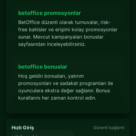
betoffice promosyonlar
BetOffice düzenli olarak turnuvalar, risk-
free bahisler ve erişimi kolay promosyonlar
sunar. Mevcut kampanyaları bonuslar
sayfasından inceleyebilirsiniz.
betoffice bonuslar
Hoş geldin bonusları, yatırım
promosyonları ve sadakat programları ile
oyunculara ekstra değer sağlanır. Bonus
kurallarını her zaman kontrol edin.
Hızlı Giriş
Güvenli bağlantı