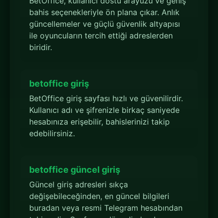
BetOffice, kullanıcı dostu arayüzü ve geniş
bahis seçenekleriyle ön plana çıkar. Anlık
güncellemeler ve güçlü güvenlik altyapısı
ile oyuncuların tercih ettiği adreslerden
biridir.
betoffice giriş
BetOffice giriş sayfası hızlı ve güvenilirdir.
Kullanıcı adı ve şifrenizle birkaç saniyede
hesabınıza erişebilir, bahislerinizi takip
edebilirsiniz.
betoffice güncel giriş
Güncel giriş adresleri sıkça
değişebileceğinden, en güncel bilgileri
buradan veya resmi Telegram hesabından