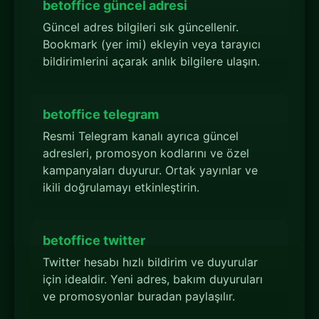
betoffice güncel adresi
Güncel adres bilgileri sık güncellenir.
Bookmark (yer imi) ekleyin veya tarayıcı
bildirimlerini açarak anlık bilgilere ulaşın.
betoffice telegram
Resmi Telegram kanalı ayrıca güncel
adresleri, promosyon kodlarını ve özel
kampanyaları duyurur. Ortak yayınlar ve
ikili doğrulamayı etkinleştirin.
betoffice twitter
Twitter hesabı hızlı bildirim ve duyurular
için idealdir. Yeni adres, bakım duyuruları
ve promosyonlar buradan paylaşılır.