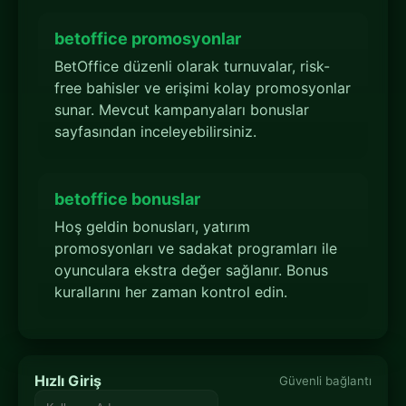
betoffice promosyonlar
BetOffice düzenli olarak turnuvalar, risk-
free bahisler ve erişimi kolay promosyonlar
sunar. Mevcut kampanyaları bonuslar
sayfasından inceleyebilirsiniz.
betoffice bonuslar
Hoş geldin bonusları, yatırım
promosyonları ve sadakat programları ile
oyunculara ekstra değer sağlanır. Bonus
kurallarını her zaman kontrol edin.
Hızlı Giriş
Güvenli bağlantı