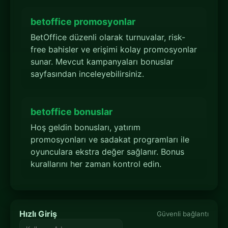
betoffice promosyonlar
BetOffice düzenli olarak turnuvalar, risk-
free bahisler ve erişimi kolay promosyonlar
sunar. Mevcut kampanyaları bonuslar
sayfasından inceleyebilirsiniz.
betoffice bonuslar
Hoş geldin bonusları, yatırım
promosyonları ve sadakat programları ile
oyunculara ekstra değer sağlanır. Bonus
kurallarını her zaman kontrol edin.
Hızlı Giriş
Güvenli bağlantı