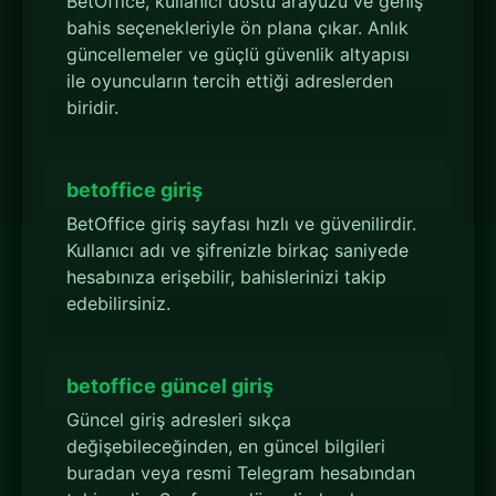
BetOffice, kullanıcı dostu arayüzü ve geniş
bahis seçenekleriyle ön plana çıkar. Anlık
güncellemeler ve güçlü güvenlik altyapısı
ile oyuncuların tercih ettiği adreslerden
biridir.
betoffice giriş
BetOffice giriş sayfası hızlı ve güvenilirdir.
Kullanıcı adı ve şifrenizle birkaç saniyede
hesabınıza erişebilir, bahislerinizi takip
edebilirsiniz.
betoffice güncel giriş
Güncel giriş adresleri sıkça
değişebileceğinden, en güncel bilgileri
buradan veya resmi Telegram hesabından