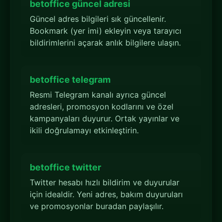
betoffice güncel adresi
Güncel adres bilgileri sık güncellenir.
Bookmark (yer imi) ekleyin veya tarayıcı
bildirimlerini açarak anlık bilgilere ulaşın.
betoffice telegram
Resmi Telegram kanalı ayrıca güncel
adresleri, promosyon kodlarını ve özel
kampanyaları duyurur. Ortak yayınlar ve
ikili doğrulamayı etkinleştirin.
betoffice twitter
Twitter hesabı hızlı bildirim ve duyurular
için idealdir. Yeni adres, bakım duyuruları
ve promosyonlar buradan paylaşılır.