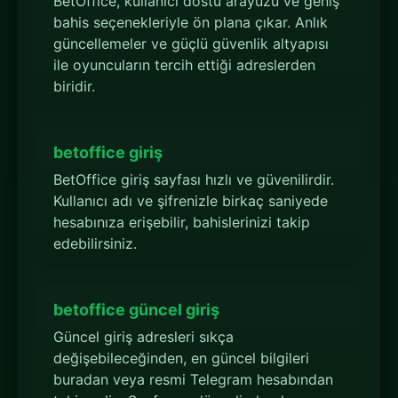
BetOffice, kullanıcı dostu arayüzü ve geniş
bahis seçenekleriyle ön plana çıkar. Anlık
güncellemeler ve güçlü güvenlik altyapısı
ile oyuncuların tercih ettiği adreslerden
biridir.
betoffice giriş
BetOffice giriş sayfası hızlı ve güvenilirdir.
Kullanıcı adı ve şifrenizle birkaç saniyede
hesabınıza erişebilir, bahislerinizi takip
edebilirsiniz.
betoffice güncel giriş
Güncel giriş adresleri sıkça
değişebileceğinden, en güncel bilgileri
buradan veya resmi Telegram hesabından