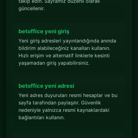
takip edin. Sayfamız düzenli olarak
güncellenir.
betoffice yeni giriş
Yeni giriş adresleri yayınlandığında anında
bildirim alabileceğiniz kanalları kullanın.
Hızlı erişim ve alternatif linklerle kesinti
yaşamadan giriş yapabilirsiniz.
betoffice yeni adresi
Yeni adres duyuruları resmi hesaplar ve bu
sayfa tarafından paylaşılır. Güvenlik
nedeniyle yalnızca resmi kaynaklardaki
bağlantıları kullanın.