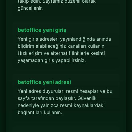
takip edin. Sayfamız düzenli olarak
güncellenir.
betoffice yeni giriş
Yeni giriş adresleri yayınlandığında anında
bildirim alabileceğiniz kanalları kullanın.
Hızlı erişim ve alternatif linklerle kesinti
yaşamadan giriş yapabilirsiniz.
betoffice yeni adresi
Yeni adres duyuruları resmi hesaplar ve bu
sayfa tarafından paylaşılır. Güvenlik
nedeniyle yalnızca resmi kaynaklardaki
bağlantıları kullanın.